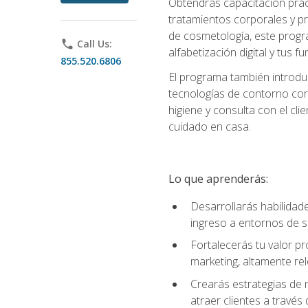
Obtendrás capacitación práctic
tratamientos corporales y pro
de cosmetología, este progra
phone
Call Us:
alfabetización digital y tus 
855.520.6806
El programa también introduc
tecnologías de contorno corp
higiene y consulta con el cl
cuidado en casa.
Lo que aprenderás:
Desarrollarás habilidades
ingreso a entornos de s
Fortalecerás tu valor p
marketing, altamente rele
Crearás estrategias de m
atraer clientes a través 