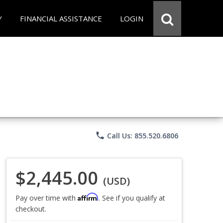
Y
FINANCIAL ASSISTANCE
LOGIN
phone
Call Us: 855.520.6806
$2,445.00
(USD)
Affirm
Pay over time with
. See if you qualify at
checkout.