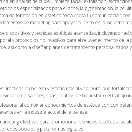
a en análisis de la piel, limpieza facial, exfoliación, extraccion
tocolos especializados para el acné, la pigmentación, la celulit
ma de formación en estética fortalecerá tu comunicación con lo
fundamentos de marketing para apoyar tu éxito en la industria mo
e dispositivos y técnicas estéticas avanzadas, incluyendo radio
oral y protocolos no invasivos para el rejuvenecimiento de la p
iente, así como a diseñar planes de tratamiento personalizados
 prácticas en belleza y estética facial y corporal que fortalecer
ervicio como salones, spas, centros de bienestar o el trabajo i
rofesional al combinar conocimientos de estética con competenci
vantes en la industria actual de la belleza.
arketing efectivas para promocionar servicios estéticos faciale
de redes sociales y plataformas digitales.