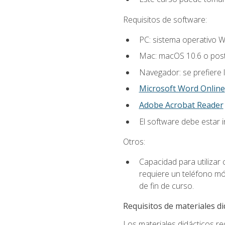
Requisitos de software:
PC: sistema operativo W
Mac: macOS 10.6 o post
Navegador: se prefiere 
Microsoft Word Online
Adobe Acrobat Reader
El software debe estar 
Otros:
Capacidad para utilizar
requiere un teléfono móv
de fin de curso.
Requisitos de materiales di
Los materiales didácticos req