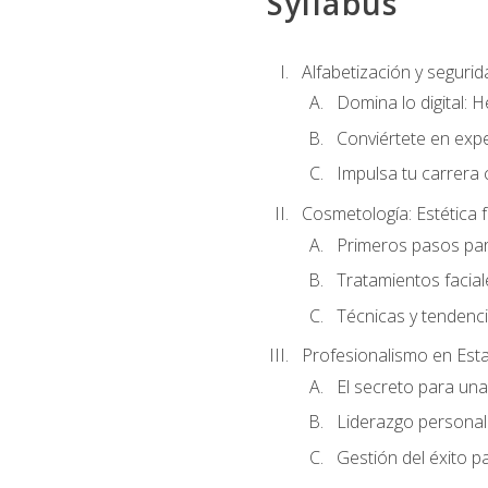
Syllabus
Alfabetización y segurida
Domina lo digital: 
Conviértete en expe
Impulsa tu carrera 
Cosmetología: Estética f
Primeros pasos par
Tratamientos facia
Técnicas y tendenc
Profesionalismo en Est
El secreto para un
Liderazgo personal 
Gestión del éxito p