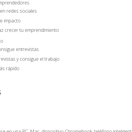
 emprendedores
en redes sociales
e impacto
az crecer tu emprendimiento
eo
onsigue entrevistas
evistas y consigue el trabajo
ás rápido
s
e en una PC, Mac, dispositivo Chromebook, teléfono inteligente