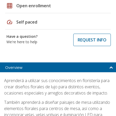
grid_on
Open enrollment
speed
Self paced
Have a question?
REQUEST INFO
We're here to help
Overview
Aprenderá a utilizar sus conocimientos en floristería para
crear diseños florales de lujo para distintos eventos,
ocasiones especiales y arreglos decorativos de impacto.
También aprenderá a diseñar paisajes de mesa utilizando
elementos florales para centros de mesa, así como a
incorporar velas, velas votivas e iluminación LED para