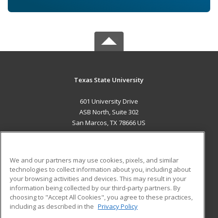
Texas State University
601 University Drive
ASB North, Suite 302
San Marcos, TX 78666 US
MAIN CONTENT
Career Training
We and our partners may use cookies, pixels, and similar
technologies to collect information about you, including about
ADDITIONAL RESOURCES
your browsing activities and devices. This may result in your
information being collected by our third-party partners. By
Military
Student Blog
choosing to "Accept All Cookies", you agree to these practices,
Financial Assistance
including as described in the
Privacy Policy
Help