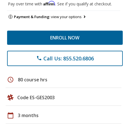
Affirm
Pay over time with
. See if you qualify at checkout.
Payment & Funding:
view your options
ENROLL NOW
Call Us: 855.520.6806
phone
schedule
80 course hrs
Code ES-GES2003
calendar_today
3 months