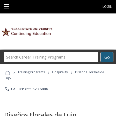
☰
LOGIN
Search
Go
Career
Training
›
›
›
Programs
Training Programs
Hospitality
Diseños Florales de
Lujo
phone
Call Us: 855.520.6806
Diseños Florales de Lujo