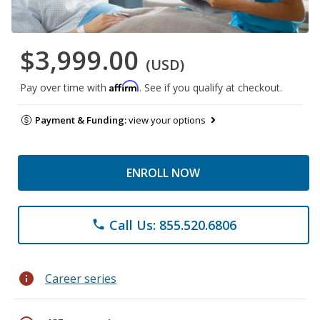
$3,999.00
(USD)
Affirm
Pay over time with
. See if you qualify at checkout.
Payment & Funding:
view your options
ENROLL NOW
Call Us: 855.520.6806
phone
info
Career series