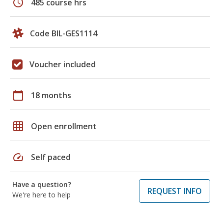
schedule
485 course hrs
Code BIL-GES1114
Voucher included
calendar_today
18 months
grid_on
Open enrollment
speed
Self paced
Have a question?
REQUEST INFO
We're here to help