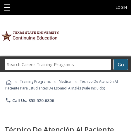
☰
LOGIN
Search
Go
Career
Training
›
›
›
Programs
Training Programs
Medical
Técnico De Atención Al
Paciente Para Estudiantes De Español A Inglés (Vale Incluido)
phone
Call Us: 855.520.6806
Técnico De Atención Al Paciente