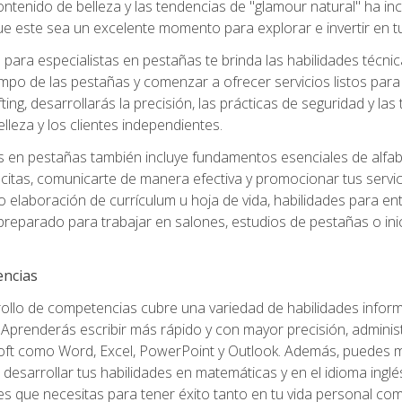
ntenido de belleza y las tendencias de "glamour natural" ha incr
e este sea un excelente momento para explorar e invertir en t
ara especialistas en pestañas te brinda las habilidades técnica
mpo de las pestañas y comenzar a ofrecer servicios listos para e
ting, desarrollarás la precisión, las prácticas de seguridad y la
lleza y los clientes independientes.
s en pestañas también incluye fundamentos esenciales de alfabeti
 citas, comunicarte de manera efectiva y promocionar tus servi
 elaboración de currículum u hoja de vida, habilidades para ent
preparado para trabajar en salones, estudios de pestañas o ini
encias
rollo de competencias cubre una variedad de habilidades informá
Aprenderás escribir más rápido y con mayor precisión, adminis
ft como Word, Excel, PowerPoint y Outlook. Además, puedes me
desarrollar tus habilidades en matemáticas y en el idioma inglés.
es que necesitas para tener éxito tanto en tu vida personal com