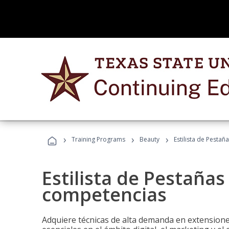
›
›
›
Training Programs
Beauty
Estilista de Pesta
Estilista de Pestañas
competencias
Adquiere técnicas de alta demanda en extensiones