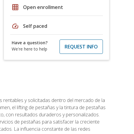
grid_on
Open enrollment
speed
Self paced
Have a question?
REQUEST INFO
We're here to help
 rentables y solicitadas dentro del mercado de la
en, el lifting de pestañas y la tintura de pestañas
to, con resultados duraderos y personalizados.
vicios de pestañas para satisfacer la creciente
ados. La influencia constante de las redes