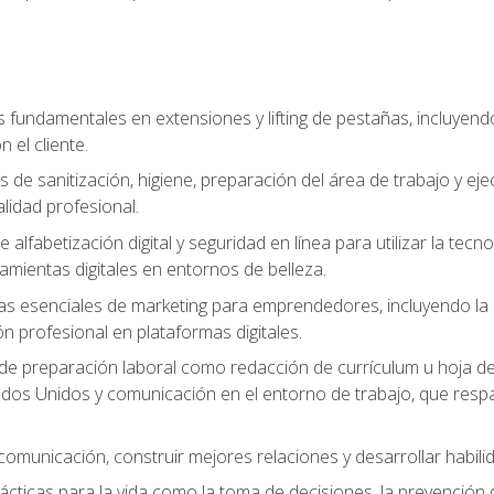
s fundamentales en extensiones y lifting de pestañas, incluyend
 el cliente.
s de sanitización, higiene, preparación del área de trabajo y 
lidad profesional.
 alfabetización digital y seguridad en línea para utilizar la tec
ramientas digitales en entornos de belleza.
s esenciales de marketing para emprendedores, incluyendo la cr
ón profesional en plataformas digitales.
 de preparación laboral como redacción de currículum u hoja de 
dos Unidos y comunicación en el entorno de trabajo, que respal
omunicación, construir mejores relaciones y desarrollar habili
cticas para la vida como la toma de decisiones, la prevención de 