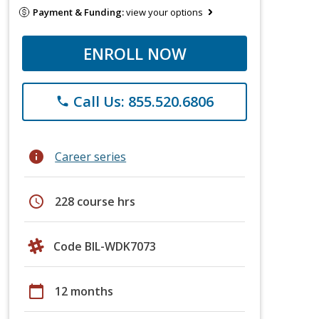
Payment & Funding:
view your options
ENROLL NOW
Call Us: 855.520.6806
phone
info
Career series
schedule
228 course hrs
Code BIL-WDK7073
calendar_today
12 months