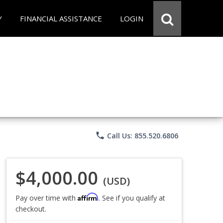
Y
FINANCIAL ASSISTANCE
LOGIN
phone
Call Us: 855.520.6806
$4,000.00
(USD)
Affirm
Pay over time with
. See if you qualify at
checkout.