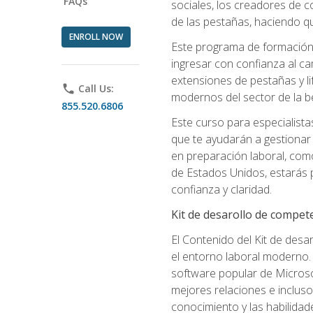
FAQs
sociales, los creadores de co
de las pestañas, haciendo qu
ENROLL NOW
Este programa de formación p
ingresar con confianza al ca
extensiones de pestañas y lif
phone
Call Us:
modernos del sector de la be
855.520.6806
Este curso para especialista
que te ayudarán a gestionar
en preparación laboral, como
de Estados Unidos, estarás 
confianza y claridad.
Kit de desarollo de compet
El Contenido del Kit de desa
el entorno laboral moderno. 
software popular de Microso
mejores relaciones e incluso 
conocimiento y las habilidad