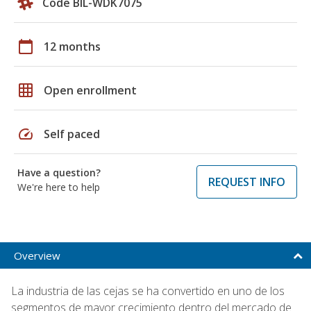
Code BIL-WDK7075
calendar_today
12 months
grid_on
Open enrollment
speed
Self paced
Have a question?
REQUEST INFO
We're here to help
Overview
La industria de las cejas se ha convertido en uno de los
segmentos de mayor crecimiento dentro del mercado de