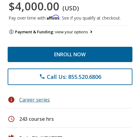
$4,000.00
(USD)
Affirm
Pay over time with
. See if you qualify at checkout.
Payment & Funding:
view your options
ENROLL NOW
Call Us: 855.520.6806
phone
info
Career series
schedule
243 course hrs