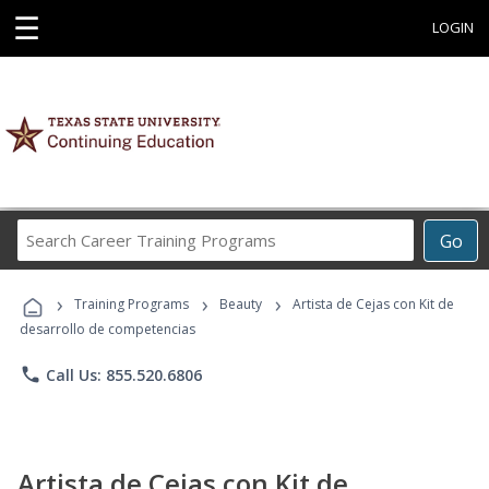
☰
LOGIN
Search
Go
Career
Training
›
›
›
Programs
Training Programs
Beauty
Artista de Cejas con Kit de
desarrollo de competencias
phone
Call Us: 855.520.6806
Artista de Cejas con Kit de